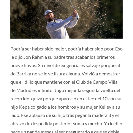
Prensa
|
Voluntarios
|
Colaboradores
|
Contacto
ES
Podría ser haber sido mejor, podría haber sido peor. Eso
le dijo Jon Rahm a su padre tras acabar los primeros
nueve hoyos. Su nivel de exigencia es salvaje porque al
de Barrika no se le ve fisura alguna. Volvió a demostrar
que el idilio que mantiene con el Club de Campo Villa
de Madrid es infinito. Jugó mejor la segunda vuelta del
recorrido, quizá porque apareció en el tee del 10 con su
hijo Kepa colgado a los hombros y su mujer Kelley a su
lado. Ese aplauso de su hijo tras pegar la madera 3 y el
abrazo de despedida posterior suma y mucho. Ya lo dijo
hace un par de meses al ser preguntado a qué se debía