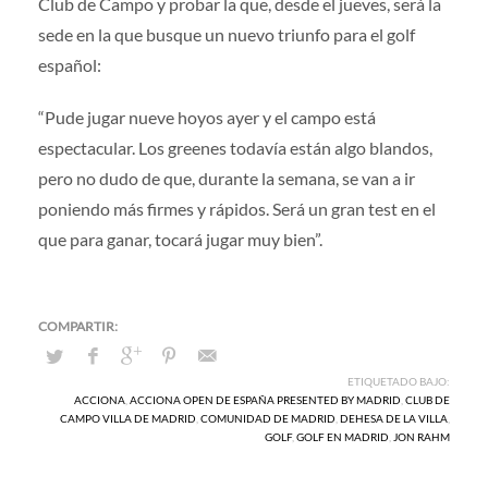
Club de Campo y probar la que, desde el jueves, será la
sede en la que busque un nuevo triunfo para el golf
español:
“Pude jugar nueve hoyos ayer y el campo está
espectacular. Los greenes todavía están algo blandos,
pero no dudo de que, durante la semana, se van a ir
poniendo más firmes y rápidos. Será un gran test en el
que para ganar, tocará jugar muy bien”.
ETIQUETADO BAJO:
ACCIONA
,
ACCIONA OPEN DE ESPAÑA PRESENTED BY MADRID
,
CLUB DE
CAMPO VILLA DE MADRID
,
COMUNIDAD DE MADRID
,
DEHESA DE LA VILLA
,
GOLF
,
GOLF EN MADRID
,
JON RAHM