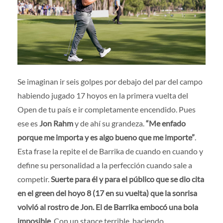
Prensa
|
Voluntarios
|
Colaboradores
|
Contacto
ES
Se imaginan ir seis golpes por debajo del par del campo
habiendo jugado 17 hoyos en la primera vuelta del
Open de tu país e ir completamente encendido. Pues
ese es
Jon Rahm
y de ahí su grandeza.
“Me enfado
porque me importa y es algo bueno que me importe”
.
Esta frase la repite el de Barrika de cuando en cuando y
define su personalidad a la perfección cuando sale a
competir.
Suerte para él y para el público que se dio cita
en el green del hoyo 8 (17 en su vuelta) que la sonrisa
volvió al rostro de Jon. El de Barrika embocó una bola
imposible
. Con un stance terrible, haciendo