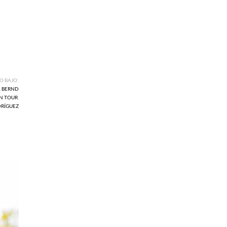
O BAJO:
,
BERND
N TOUR
,
DRÍGUEZ