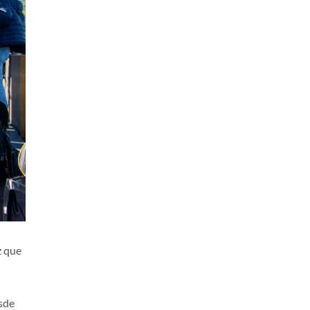
z que
esde