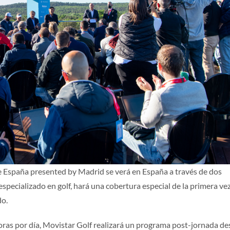
ES
e España presented by Madrid se verá en España a través de dos
especializado en golf, hará una cobertura especial de la primera ve
o.
oras por día, Movistar Golf realizará un programa post-jornada d