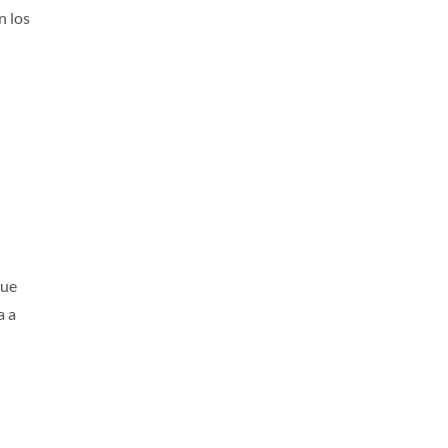
n los
que
a a