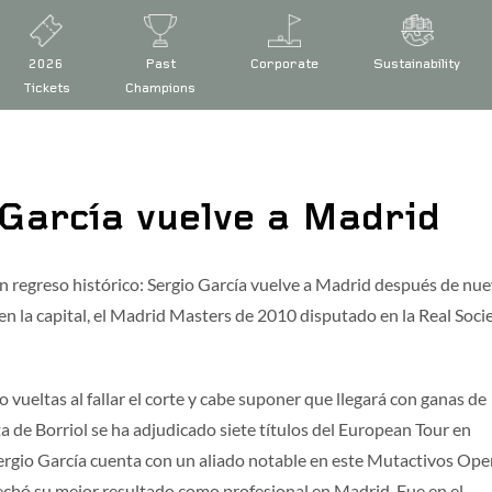
2026
Past
Corporate
Sustainability
Tickets
Champions
García vuelve a Madrid
 at the Open de España presented by Madrid
n regreso histórico: Sergio García vuelve a Madrid después de nu
 en la capital, el Madrid Masters de 2010 disputado en la Real Soc
d by Madrid defence
 vueltas al fallar el corte y cabe suponer que llegará con ganas de
ña presented by Madrid
ta de Borriol se ha adjudicado siete títulos del European Tour en
.Sergio García cuenta con un aliado notable en este Mutactivos Ope
de España
|
Legal conditions
|
FAQs
|
Press
|
Volunteers
|
Collaborator
echó su mejor resultado como profesional en Madrid. Fue en el