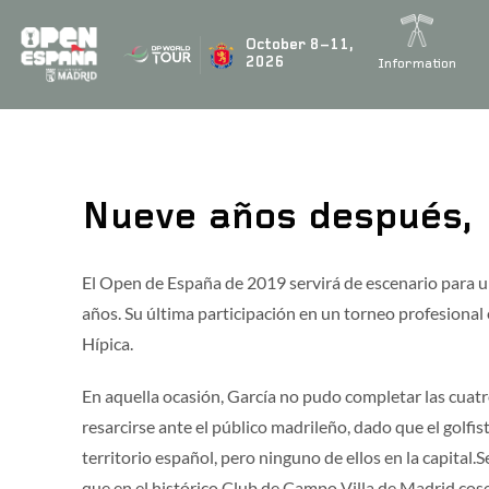
BUSCAR NOTICIAS
October 8–11,
2026
Information
ÚLTIMAS NOTICIAS
Nueve años después, 
Rahm’s teammate Tyrrell Hatton signs up for the fiesta
El Open de España de 2019 servirá de escenario para u
años. Su última participación en un torneo profesional
Marco Penge to return for the Open de España presente
Hípica.
En aquella ocasión, García no pudo completar las cuatro
Jon Rahm to tee it up again at this year’s Open de Espa
resarcirse ante el público madrileño, dado que el golfis
territorio español, pero ninguno de ellos en la capital
Acciona Open 
que en el histórico Club de Campo Villa de Madrid cos