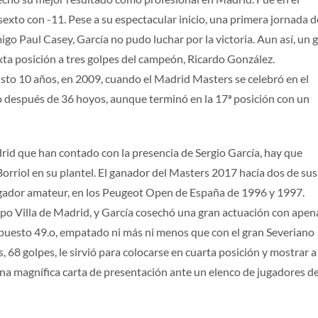
exto con -11. Pese a su espectacular inicio, una primera jornada d
ES
ENG
igo Paul Casey, García no pudo luchar por la victoria. Aun así, un 
exta posición a tres golpes del campeón, Ricardo González.
sto 10 años, en 2009, cuando el Madrid Masters se celebró en el
neo después de 36 hoyos, aunque terminó en la 17ª posición con un
id que han contado con la presencia de Sergio García, hay que
orriol en su plantel. El ganador del Masters 2017 hacía dos de sus
ugador amateur, en los Peugeot Open de España de 1996 y 1997.
mpo Villa de Madrid, y García cosechó una gran actuación con apen
l puesto 49.o, empatado ni más ni menos que con el gran Severiano
, 68 golpes, le sirvió para colocarse en cuarta posición y mostrar a
una magnífica carta de presentación ante un elenco de jugadores d