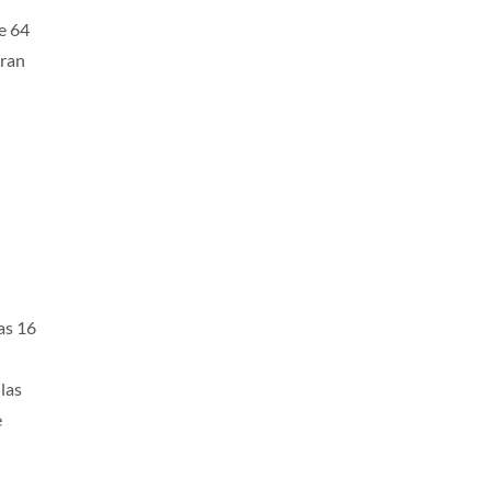
e 64
gran
as 16
 las
e